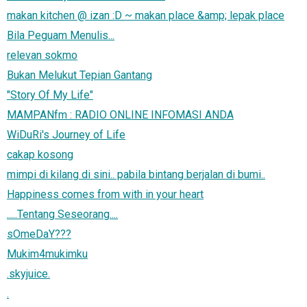
makan kitchen @ izan :D ~ makan place &amp; lepak place
Bila Peguam Menulis...
relevan sokmo
Bukan Melukut Tepian Gantang
"Story Of My Life"
MAMPANfm : RADIO ONLINE INFOMASI ANDA
WiDuRi's Journey of Life
cakap kosong
mimpi di kilang di sini.. pabila bintang berjalan di bumi..
Happiness comes from with in your heart
.....Tentang Seseorang....
sOmeDaY???
Mukim4mukimku
.skyjuice.
.