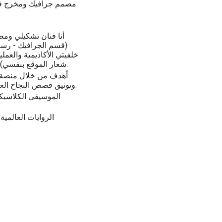
مصمم جرافيك ومخرج ف
أنا فنان تشكيلي ومص
(قسم الجرافيك - رسو
خلفيتي الأكاديمية والعم
شعار الموقع بنفسي)، أسعى لتقديم محتوى يحترم عين القارئ وعقله.
أهدف من خلال منصة (إ
وتوثيق قصص النجاح العالمي، ودعم المواهب الشابة من زملائي الفنانين.
الموسيقى الكلاسيكي
الروايات العالمية