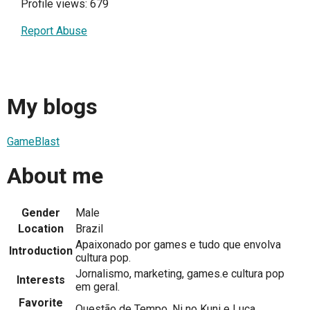
Profile views: 679
Report Abuse
My blogs
GameBlast
About me
Gender
Male
Location
Brazil
Apaixonado por games e tudo que envolva
Introduction
cultura pop.
Jornalismo, marketing, games.e cultura pop
Interests
em geral.
Favorite
Questão de Tempo, Ni no Kuni e Luca.