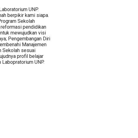
Laboratorium UNP.
ah berpikir kami siapa.
 Program Sekolah
 reformasi pendidikan
 Untuk mewujudkan visi
aya; Pengembangan Diri
 Membenahi Manajemen
n Sekolah sesuai
judnya profil belajar
 Labopratorium UNP.