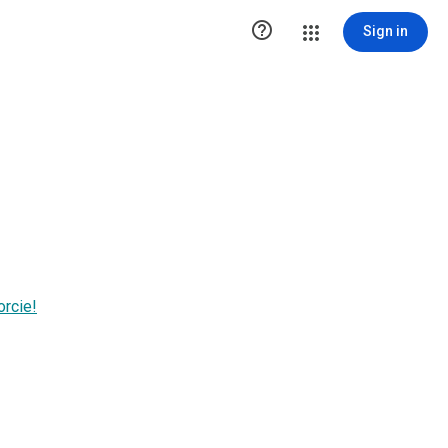

Sign in
rcie!