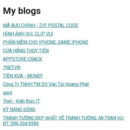
My blogs
MÃ BƯU CHÍNH - ZIP POSTAL CODE
HÌNH ẢNH VUI, CLIP VUI
PHẦN MỀM CHO IPHONE, GAME IPHONE
CỬA HÀNG THỦY TIÊN
APPSTORE CRACK
7NET.VN
TIỀN XƯA - MONEY
Công Ty TNHH TM DV Vận Tải Hoàng Phát
spot
7net - Kiến thức IT
KỸ NĂNG SỐNG
TRANH TƯỜNG ĐẸP NHẤT, VẼ TRANH TƯỜNG, Mr.TRAN VU-
ĐT: 096.304.9384