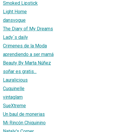
Smoked Lipstick
Light Home
dansvogue
The Diary of My Dreams
Lady´s daily
Crimenes de la Moda
aprendiendo a ser mamá
Beauty By Marta Núñez
soñar es gratis...
Lauralicious
Cuquinelle
vintaglam
SueXtreme
Un baul de monerias
Mi Rincón Chiquinino
Nataly's Corner