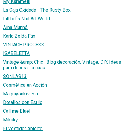
My Karamelli
La Caja Oxidada - The Rusty Box
Lillibit´s Nail Art World
Aïna Munné
Karla Zelda Fan
VINTAGE PROCESS
ISABELETTA
Vintage &amp; Chic · Blog decoración. Vintage. DIY. Ideas
para decorar tu casa
SONLAS13
Cosmética en Acción
Maquiyonkis.com
Detalles con Estilo
Call me Blueli
Mikuky
El Vestidor Abierto.