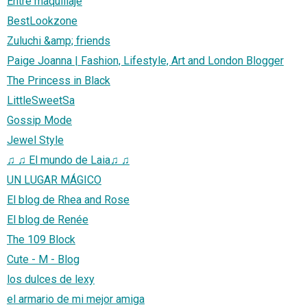
Entre maquillaje
BestLookzone
Zuluchi &amp; friends
Paige Joanna | Fashion, Lifestyle, Art and London Blogger
The Princess in Black
LittleSweetSa
Gossip Mode
Jewel Style
♫ ♫ El mundo de Laia♫ ♫
UN LUGAR MÁGICO
El blog de Rhea and Rose
El blog de Renée
The 109 Block
Cute - M - Blog
los dulces de lexy
el armario de mi mejor amiga