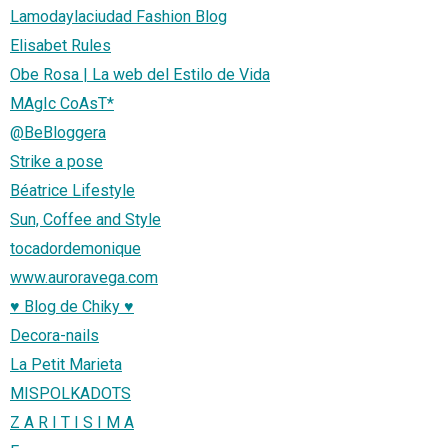
Lamodaylaciudad Fashion Blog
Elisabet Rules
Obe Rosa | La web del Estilo de Vida
MAgIc CoAsT*
@BeBloggera
Strike a pose
Béatrice Lifestyle
Sun, Coffee and Style
tocadordemonique
www.auroravega.com
♥ Blog de Chiky ♥
Decora-nails
La Petit Marieta
MISPOLKADOTS
Z A R I T I S I M A