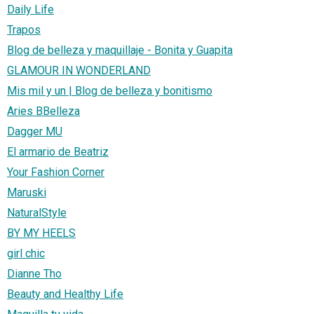
Daily Life
Trapos
Blog de belleza y maquillaje - Bonita y Guapita
GLAMOUR IN WONDERLAND
Mis mil y un | Blog de belleza y bonitismo
Aries BBelleza
Dagger MU
El armario de Beatriz
Your Fashion Corner
Maruski
NaturalStyle
BY MY HEELS
girl chic
Dianne Tho
Beauty and Healthy Life