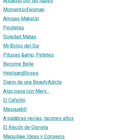
Andando por las nubes
Momentsofwoman
Amigas MakeUp
Pirulletas
Soledad Matas
Mi Bolso del Sur
Pitusas &amp; Petetes
Become Belle
HeelsandRoses
Diario de una BeautyAdicta
Algo pasa con Mery...
El Cafelito
Masquebtl
A palabras necias, tacones altos
El Rincón de Glorieta
Maquillaje Ideas y Consejos