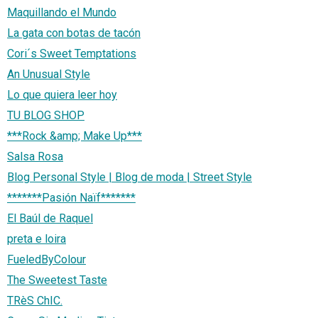
Maquillando el Mundo
La gata con botas de tacón
Cori´s Sweet Temptations
An Unusual Style
Lo que quiera leer hoy
TU BLOG SHOP
***Rock &amp; Make Up***
Salsa Rosa
Blog Personal Style | Blog de moda | Street Style
*******Pasión Naïf*******
El Baúl de Raquel
preta e loira
FueledByColour
The Sweetest Taste
TRèS ChIC.