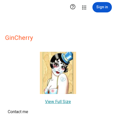

Sign in
GinCherry
View Full Size
Contact me