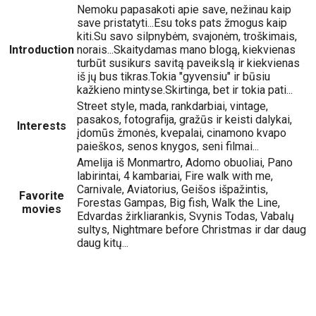
Nemoku papasakoti apie save, nežinau kaip
save pristatyti...Esu toks pats žmogus kaip
kiti.Su savo silpnybėm, svajonėm, troškimais,
Introduction
norais...Skaitydamas mano blogą, kiekvienas
turbūt susikurs savitą paveikslą ir kiekvienas
iš jų bus tikras.Tokia "gyvensiu" ir būsiu
kažkieno mintyse.Skirtinga, bet ir tokia pati...
Street style, mada, rankdarbiai, vintage,
pasakos, fotografija, gražūs ir keisti dalykai,
Interests
įdomūs žmonės, kvepalai, cinamono kvapo
paieškos, senos knygos, seni filmai...
Amelija iš Monmartro, Adomo obuoliai, Pano
labirintai, 4 kambariai, Fire walk with me,
Carnivale, Aviatorius, Geišos išpažintis,
Favorite
Forestas Gampas, Big fish, Walk the Line,
movies
Edvardas žirkliarankis, Svynis Todas, Vabalų
sultys, Nightmare before Christmas ir dar daug
daug kitų...