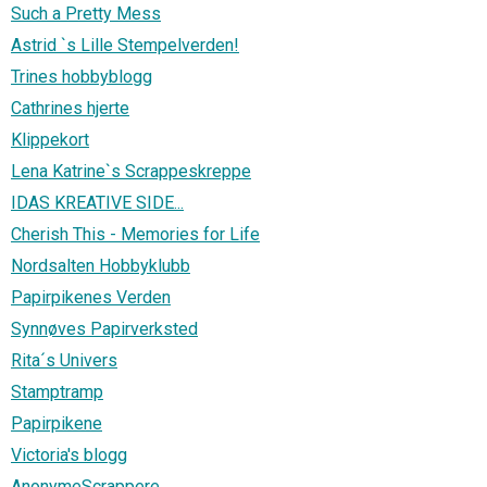
Such a Pretty Mess
Astrid `s Lille Stempelverden!
Trines hobbyblogg
Cathrines hjerte
Klippekort
Lena Katrine`s Scrappeskreppe
IDAS KREATIVE SIDE...
Cherish This - Memories for Life
Nordsalten Hobbyklubb
Papirpikenes Verden
Synnøves Papirverksted
Rita´s Univers
Stamptramp
Papirpikene
Victoria's blogg
AnonymeScrappere