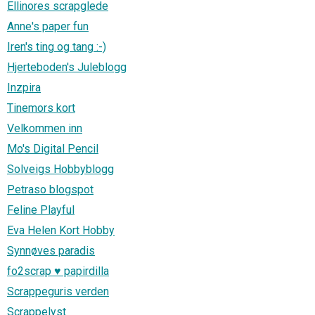
Ellinores scrapglede
Anne's paper fun
Iren's ting og tang :-)
Hjerteboden's Juleblogg
Inzpira
Tinemors kort
Velkommen inn
Mo's Digital Pencil
Solveigs Hobbyblogg
Petraso blogspot
Feline Playful
Eva Helen Kort Hobby
Synnøves paradis
fo2scrap ♥ papirdilla
Scrappeguris verden
Scrappelyst