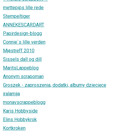
mettepips lille rede
Stempeltiger
ANNEKESCARDART
Papirdesign-blogg
Connie`s lille verden
Mjøstreff 2010
Sissels dall og dill
MaritsLappeblog
Anonym scrapoman
Groszek - zaproszenia, dodatki, albumy dziecięce
iralamija
monavscrappeblogg
Karis Hobbyside
Elins Hobbykrok
Kortkroken