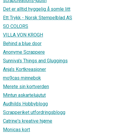
scrapcreations-judith
Det er alltid hyggelig å somle litt
Ett Trykk - Norsk Stempelblad AS
SO COLORS
VILLA VON KROGH
Behind a blue door
Anonyme Scrappere
Sunniva's Things and Gluggings
Anja's Kortkreasjoner
mo9cas minnebok
Merete sin kortverden
Mintun askartelujutut
Audhilds Hobbyblogg
Scrapperiket utfordringsblogg
Catrine's kreative hjørne
Monicas kort