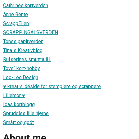
Cathrines kortverden
Anne Bente
ScrappEllen
SCRAPPINGALSVERDEN
Tones papirverden
Tina´s Kreativblog
Rufserines smutthull1
Tove` kort-hobby
Loo-Loo.Design
♥ kreativ idéside for stemplere og scrappere
Lillemor ♥
Idas kortblogg
Spruddles lille hjørne
Smått og godt
About me