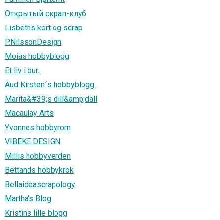
Открытый скрап-клуб
Lisbeths kort og scrap
P.NilssonDesign
Moias hobbyblogg
Et liv i bur..
Aud Kirsten´s hobbyblogg.
Marita&#39;s dill&amp;dall
Macaulay Arts
Yvonnes hobbyrom
VIBEKE DESIGN
Millis hobbyverden
Bettands hobbykrok
Bellaideascrapology
Martha's Blog
Kristins lille blogg