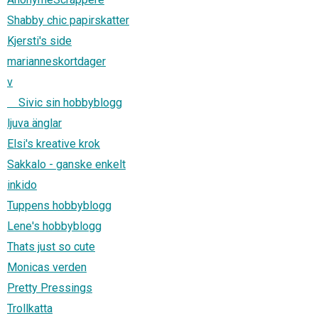
Shabby chic papirskatter
Kjersti's side
marianneskortdager
v
Sivic sin hobbyblogg
ljuva änglar
Elsi's kreative krok
Sakkalo - ganske enkelt
inkido
Tuppens hobbyblogg
Lene's hobbyblogg
Thats just so cute
Monicas verden
Pretty Pressings
Trollkatta