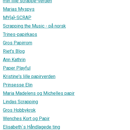
min lille scrappe-verden
Marias Myspys
MY{a}-SCRAP
Scrapping the Music - på norsk
Trines-papirkaos
Gros Papirrom
Riet's Blog
Ann Kathrin
Paper Playful
Kristine's lille papirverden
Prinsesse Elin
Maria Madelens og Michelles papir
Lindas Scrapping
Gros Hobbykrok
Wenches Kort og Papir
Elisabeth`s Håndlagede ting