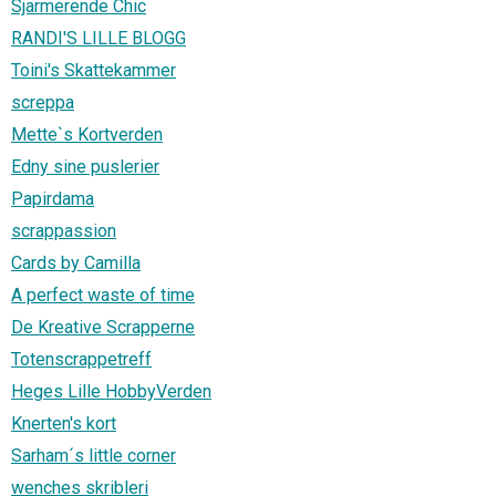
Sjarmerende Chic
RANDI'S LILLE BLOGG
Toini's Skattekammer
screppa
Mette`s Kortverden
Edny sine puslerier
Papirdama
scrappassion
Cards by Camilla
A perfect waste of time
De Kreative Scrapperne
Totenscrappetreff
Heges Lille HobbyVerden
Knerten's kort
Sarham´s little corner
wenches skribleri