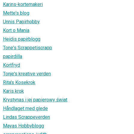
Karins-kortemakeri
Mette's blog
Unnis Papirhobby
Kort o Mania
Heidis papirblogg
Tone's Scrappetiscrapp
papirdilla
Kortfryd
Tonje's kreative verden
Rita's Kosekrok
Karis krok
Krystynas i jej papierowy świat
Håndlaget med glede
Lindas Scrappeverden
Mayas Hobbyblogg