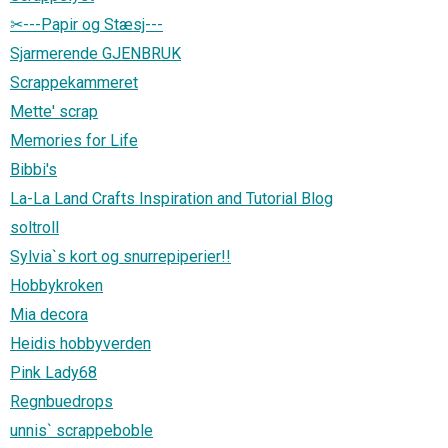
✂---Papir og Stæsj---
Sjarmerende GJENBRUK
Scrappekammeret
Mette' scrap
Memories for Life
Bibbi's
La-La Land Crafts Inspiration and Tutorial Blog
soltroll
Sylvia`s kort og snurrepiperier!!
Hobbykroken
Mia decora
Heidis hobbyverden
Pink Lady68
Regnbuedrops
unnis` scrappeboble