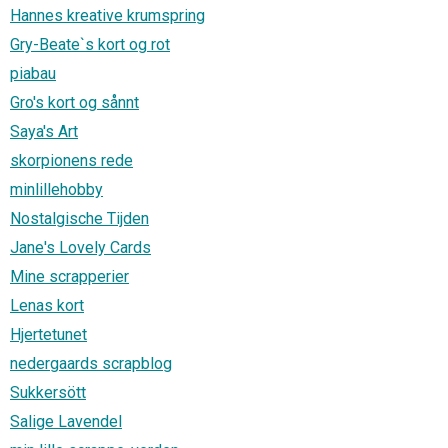
Hannes kreative krumspring
Gry-Beate`s kort og rot
piabau
Gro's kort og sånnt
Saya's Art
skorpionens rede
minlillehobby
Nostalgische Tijden
Jane's Lovely Cards
Mine scrapperier
Lenas kort
Hjertetunet
nedergaards scrapblog
Sukkersött
Salige Lavendel