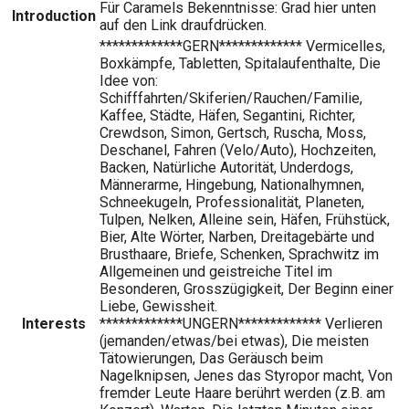
Für Caramels Bekenntnisse: Grad hier unten
Introduction
auf den Link draufdrücken.
*************GERN************* Vermicelles,
Boxkämpfe, Tabletten, Spitalaufenthalte, Die
Idee von:
Schifffahrten/Skiferien/Rauchen/Familie,
Kaffee, Städte, Häfen, Segantini, Richter,
Crewdson, Simon, Gertsch, Ruscha, Moss,
Deschanel, Fahren (Velo/Auto), Hochzeiten,
Backen, Natürliche Autorität, Underdogs,
Männerarme, Hingebung, Nationalhymnen,
Schneekugeln, Professionalität, Planeten,
Tulpen, Nelken, Alleine sein, Häfen, Frühstück,
Bier, Alte Wörter, Narben, Dreitagebärte und
Brusthaare, Briefe, Schenken, Sprachwitz im
Allgemeinen und geistreiche Titel im
Besonderen, Grosszügigkeit, Der Beginn einer
Liebe, Gewissheit.
Interests
*************UNGERN************* Verlieren
(jemanden/etwas/bei etwas), Die meisten
Tätowierungen, Das Geräusch beim
Nagelknipsen, Jenes das Styropor macht, Von
fremder Leute Haare berührt werden (z.B. am