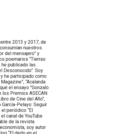
, entre 2013 y 2017, de
e consumían nuestros
mor del mensajero” y
os poemarios "Tierras
, he publicado las
del Desconocido”. Soy
 y he participado como
n Magazine”, “Acalanda
iqué el ensayo "Gonzalo
 en los Premios ASECAN
ibro de Cine del Año",
o García-Pelayo: Seguir
el periódico “El
n el canal de YouTube
le de la revista
o economista, soy autor
log “El dedo en el