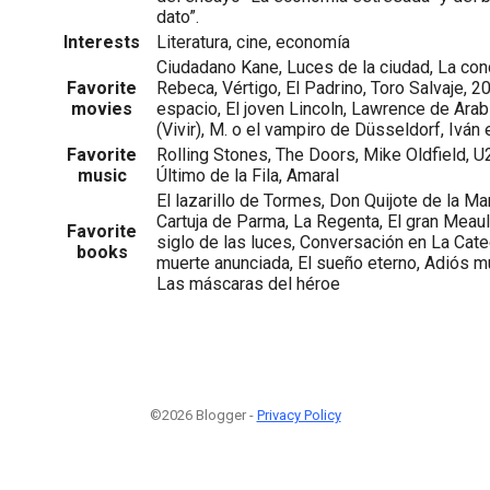
dato”.
Interests
Literatura, cine, economía
Ciudadano Kane, Luces de la ciudad, La co
Favorite
Rebeca, Vértigo, El Padrino, Toro Salvaje, 2
movies
espacio, El joven Lincoln, Lawrence de Arabi
(Vivir), M. o el vampiro de Düsseldorf, Iván e
Favorite
Rolling Stones, The Doors, Mike Oldfield, U2,
music
Último de la Fila, Amaral
El lazarillo de Tormes, Don Quijote de la Ma
Cartuja de Parma, La Regenta, El gran Meaul
Favorite
siglo de las luces, Conversación en La Cate
books
muerte anunciada, El sueño eterno, Adiós m
Las máscaras del héroe
©2026 Blogger -
Privacy Policy