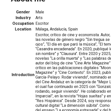
Gender
Male
Industry
Arts
Occupation
Escritor
Location
Málaga, Andalucía, Spain
Escritor, crítico de cine y economista. Autor
las novelas de género negro “Sin tregua s
ojos”, “El día en que paró la música”, “El te
“Casandra encadenada”. En 2020, publiqué l
sin nombre" y "Clausura". Entre 2020 y 2025
novelas “La orilla muerta” y “Las palabras 
autor del blog de cine “Cine Arte Magazine”
crítico en las publicaciones digitales “Moo
Magazine” y “Cine Contexto”. En 2023, publ
Introduction
García-Pelayo: Rodar viviendo", nominado
del Cine Andaluz en la categoría de "Mejor L
el cual fue continuado en 2025 con “Gonzal
rodando, seguir viviendo”. He colaborado en 
Imparcial”, en la revista "Hojas sueltas" y e
“Res Hispánica”. Desde 2024, soy responsab
cultural digital “La dimensión súbita”. Com
del ensayo “La economía estresada” y del b