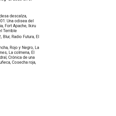
ndesa descalza,
001: Una odisea del
a, Fort Apache, Ikiru
l Terrible
 Blur, Radio Futura, El
ncha, Rojo y Negro, La
nes, La colmena, El
dral, Crónica de una
uñeca, Cosecha roja,