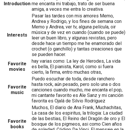
Introduction
me encanta mi trabajo, trato de ser buena
amiga, a veces me entra lo creativa.
Pasar las tardes con mis amores Memo,
Andrea y Rodrigo, y los fines de semana con
Memo y Andrea, ver tv, alguna película, oir
música y de vez en cuando (cuando se puede)
Interests
leer un buen libro, y algunas revistas, pero
desde hace un tiempo me he enamorado del
crochet (o ganchillo) y tantas creaciones que
se pueden hacer.
hay varias como: La ley de Herodes, La vida
Favorite
es bella, El pianista, Karol, como si fuera
movies
cierto, la firma, entro muchas otras,
Puedo escuchar de toda, desde ranchero
hasta rock, aún pesado, pero solo una o dos
Favorite
canciones cuando mucho, me encanta el pop,
music
mi cantante favorito es Ale Sanz y mi canción
favorita es Ojalá de Silvio Rodríguez
Muchos, El diario de Ana Frank, Muchachitas,
La casa de los espiritus, la trilogia: La ciudad
de las bestias, El Reino del Dragón de oro y El
Favorite
bosque de los pigmeos, asi como Cien años
books
de soledad, Código Da Vinci, El mensaje en la