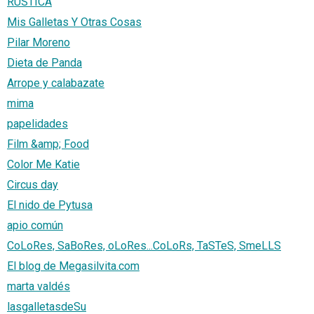
RÚSTICA
Mis Galletas Y Otras Cosas
Pilar Moreno
Dieta de Panda
Arrope y calabazate
mima
papelidades
Film &amp; Food
Color Me Katie
Circus day
El nido de Pytusa
apio común
CoLoRes, SaBoRes, oLoRes...CoLoRs, TaSTeS, SmeLLS
El blog de Megasilvita.com
marta valdés
lasgalletasdeSu