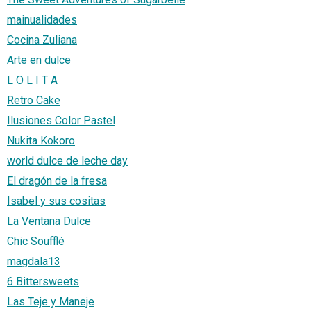
mainualidades
Cocina Zuliana
Arte en dulce
L O L I T A
Retro Cake
Ilusiones Color Pastel
Nukita Kokoro
world dulce de leche day
El dragón de la fresa
Isabel y sus cositas
La Ventana Dulce
Chic Soufflé
magdala13
6 Bittersweets
Las Teje y Maneje