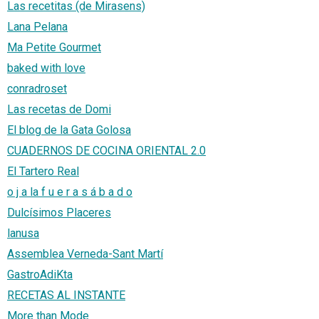
Las recetitas (de Mirasens)
Lana Pelana
Ma Petite Gourmet
baked with love
conradroset
Las recetas de Domi
El blog de la Gata Golosa
CUADERNOS DE COCINA ORIENTAL 2.0
El Tartero Real
o j a la f u e r a s á b a d o
Dulcísimos Placeres
lanusa
Assemblea Verneda-Sant Martí
GastroAdiKta
RECETAS AL INSTANTE
More than Mode