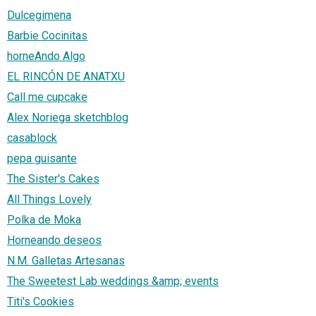
Dulcegimena
Barbie Cocinitas
horneAndo Algo
EL RINCÓN DE ANATXU
Call me cupcake
Alex Noriega sketchblog
casablock
pepa guisante
The Sister's Cakes
All Things Lovely
Polka de Moka
Horneando deseos
N.M. Galletas Artesanas
The Sweetest Lab weddings &amp; events
Titi's Cookies