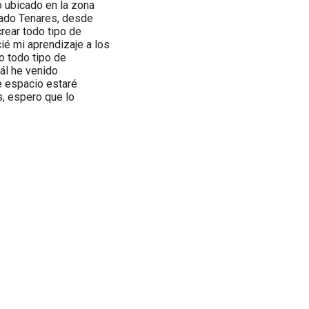
o ubicado en la zona
amado Tenares, desde
rear todo tipo de
ié mi aprendizaje a los
o todo tipo de
uál he venido
e espacio estaré
, espero que lo