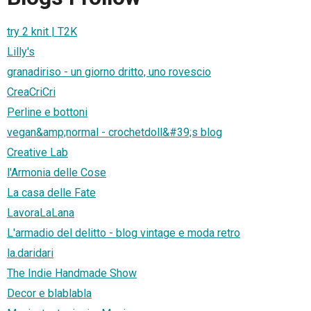
try 2 knit | T2K
Lilly's
granadiriso - un giorno dritto, uno rovescio
CreaCriCri
Perline e bottoni
vegan&amp;normal - crochetdoll&#39;s blog
Creative Lab
l'Armonia delle Cose
La casa delle Fate
LavoraLaLana
L'armadio del delitto - blog vintage e moda retro
la.daridari
The Indie Handmade Show
Decor e blablabla