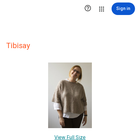

Sign in
Tibisay
View Full Size