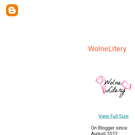
WolneLitery
View Full Size
On Blogger since:
August 2012