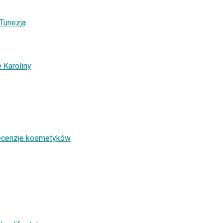
 Tunezja
 Karoliny
recenzje kosmetyków