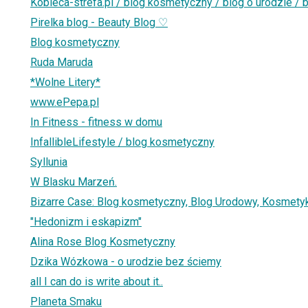
Kobieca-strefa.pl / blog kosmetyczny / blog o urodzie / b
Pirelka blog - Beauty Blog ♡
Blog kosmetyczny
Ruda Maruda
*Wolne Litery*
www.ePepa.pl
In Fitness - fitness w domu
InfallibleLifestyle / blog kosmetyczny
Syllunia
W Blasku Marzeń.
Bizarre Case: Blog kosmetyczny, Blog Urodowy, Kosmetyki
"Hedonizm i eskapizm"
Alina Rose Blog Kosmetyczny
Dzika Wózkowa - o urodzie bez ściemy
all I can do is write about it..
Planeta Smaku