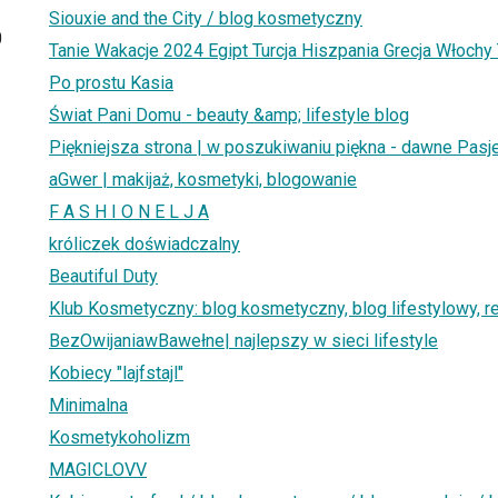
Siouxie and the City / blog kosmetyczny
0
Tanie Wakacje 2024 Egipt Turcja Hiszpania Grecja Włochy
Po prostu Kasia
Świat Pani Domu - beauty &amp; lifestyle blog
Piękniejsza strona | w poszukiwaniu piękna - dawne Pasje
aGwer | makijaż, kosmetyki, blogowanie
F A S H I O N E L J A
króliczek doświadczalny
Beautiful Duty
Klub Kosmetyczny: blog kosmetyczny, blog lifestylowy, 
BezOwijaniawBawełne| najlepszy w sieci lifestyle
Kobiecy "lajfstajl"
Minimalna
Kosmetykoholizm
MAGICLOVV