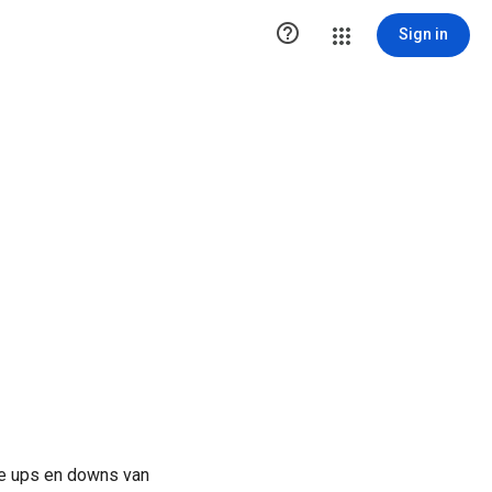

Sign in
de ups en downs van