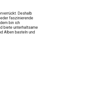
erverrückt. Deshalb
ieder faszinierende
rdem bin ich
d biete unterhaltsame
d Alben basteln und