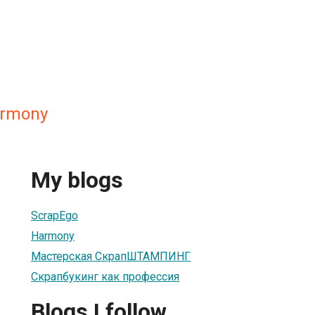
armony
My blogs
ScrapEgo
Harmony
Мастерская СкрапШТАМПИНГ
Скрапбукинг как профессия
Blogs I follow