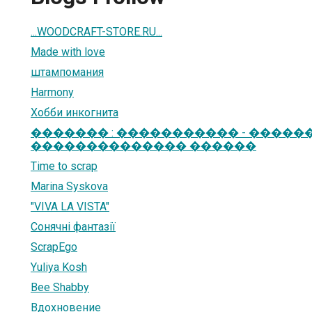
...WOODCRAFT-STORE.RU...
Мade with love
штампомания
Harmony
Хобби инкогнита
������� : ����������� - �����
�������������� ������
Time to scrap
Marina Syskova
"VIVA LA VISTA"
Сонячні фантазії
ScrapEgo
Yuliya Kosh
Bee Shabby
Вдохновение