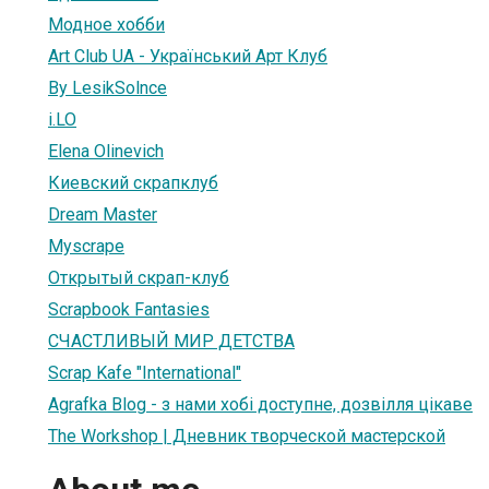
Модное хобби
Art Club UA - Український Арт Клуб
By LesikSolnce
i.LO
Elena Olinevich
Киевский скрапклуб
Dream Master
Myscrape
Открытый скрап-клуб
Scrapbook Fantasies
СЧАСТЛИВЫЙ МИР ДЕТСТВА
Scrap Kafe "International"
Agrafka Blog - з нами хобі доступне, дозвілля цікаве
The Workshop | Дневник творческой мастерской