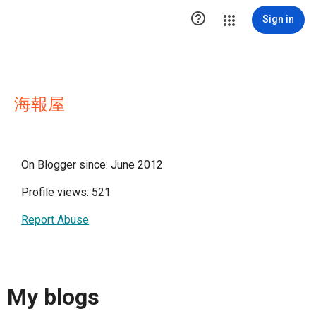

Sign in
海報屋
On Blogger since: June 2012
Profile views: 521
Report Abuse
My blogs