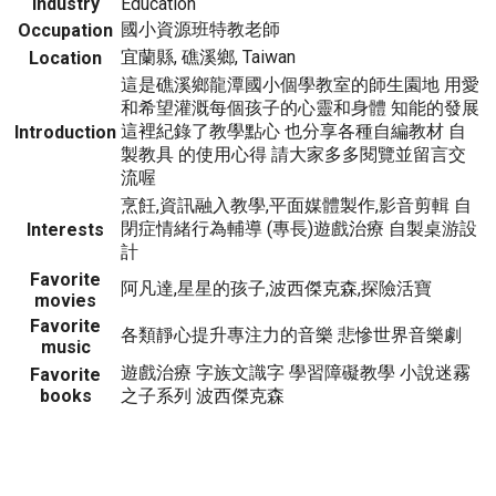
Industry
Education
國小資源班特教老師
Occupation
宜蘭縣, 礁溪鄉, Taiwan
Location
這是礁溪鄉龍潭國小個學教室的師生園地 用愛
和希望灌溉每個孩子的心靈和身體 知能的發展
這裡紀錄了教學點心 也分享各種自編教材 自
Introduction
製教具 的使用心得 請大家多多閱覽並留言交
流喔
烹飪,資訊融入教學,平面媒體製作,影音剪輯 自
閉症情緒行為輔導 (專長)遊戲治療 自製桌游設
Interests
計
Favorite
阿凡達,星星的孩子,波西傑克森,探險活寶
movies
Favorite
各類靜心提升專注力的音樂 悲慘世界音樂劇
music
遊戲治療 字族文識字 學習障礙教學 小說迷霧
Favorite
books
之子系列 波西傑克森