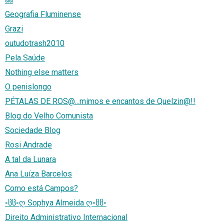
Geografia Fluminense
Grazi
outudotrash2010
Pela Saúde
Nothing else matters
O penislongo
PÉTALAS DE ROS@...mimos e encantos de Quelzin@!!
Blog do Velho Comunista
Sociedade Blog
Rosi Andrade
A tal da Lunara
Ana Luíza Barcelos
Como está Campos?
◦ჱჱ◦ღ Sophya Almeida ღ◦ჱჱ◦
Direito Administrativo Internacional