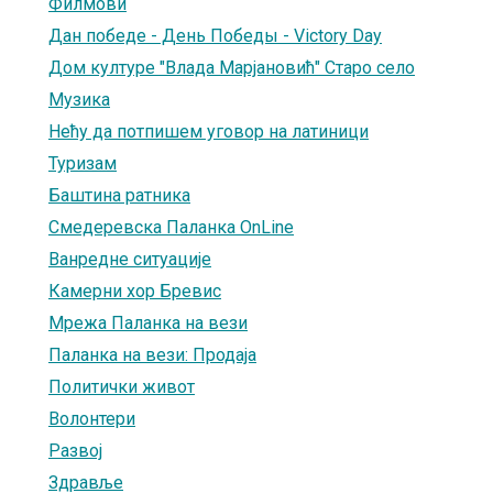
Филмови
Дан победе - День Победы - Victory Day
Дом културе "Влада Марјановић" Старо село
Музика
Нећу да потпишем уговор на латиници
Туризам
Баштина ратника
Смедеревска Паланка OnLine
Ванредне ситуације
Камерни хор Бревис
Мрежа Паланка на вези
Паланка на вези: Продаја
Политички живот
Волонтери
Развој
Здравље