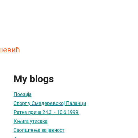
шевић
My blogs
Поезија
Спорт у Смедеревској Паланци
Ратна прича 24.3. - 10.6.1999.
Књига утисака
Саопштења за јавност