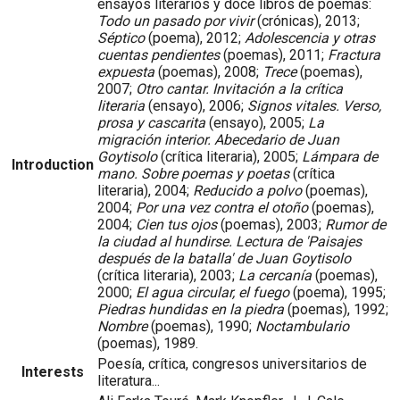
ensayos literarios y doce libros de poemas:
Todo un pasado por vivir
(crónicas), 2013;
Séptico
(poema), 2012;
Adolescencia y otras
cuentas pendientes
(poemas), 2011;
Fractura
expuesta
(poemas), 2008;
Trece
(poemas),
2007;
Otro cantar. Invitación a la crítica
literaria
(ensayo), 2006;
Signos vitales. Verso,
prosa y cascarita
(ensayo), 2005;
La
migración interior. Abecedario de Juan
Goytisolo
(crítica literaria), 2005;
Lámpara de
Introduction
mano. Sobre poemas y poetas
(crítica
literaria), 2004;
Reducido a polvo
(poemas),
2004;
Por una vez contra el otoño
(poemas),
2004;
Cien tus ojos
(poemas), 2003;
Rumor de
la ciudad al hundirse. Lectura de 'Paisajes
después de la batalla' de Juan Goytisolo
(crítica literaria), 2003;
La cercanía
(poemas),
2000;
El agua circular, el fuego
(poema), 1995;
Piedras hundidas en la piedra
(poemas), 1992;
Nombre
(poemas), 1990;
Noctambulario
(poemas), 1989.
Poesía, crítica, congresos universitarios de
Interests
literatura...