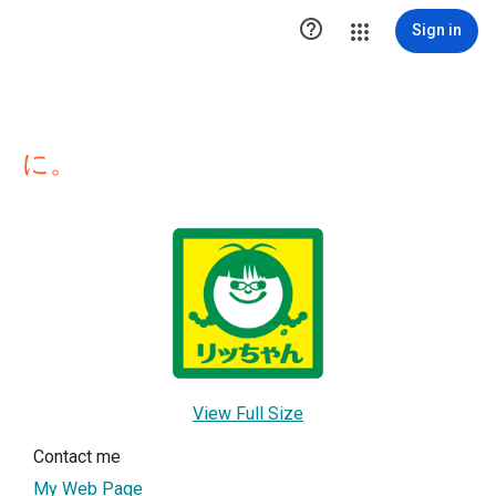

Sign in
に。
View Full Size
Contact me
My Web Page