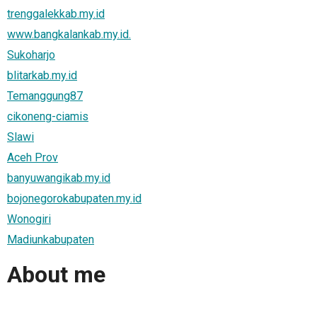
trenggalekkab.my.id
www.bangkalankab.my.id.
Sukoharjo
blitarkab.my.id
Temanggung87
cikoneng-ciamis
Slawi
Aceh Prov
banyuwangikab.my.id
bojonegorokabupaten.my.id
Wonogiri
Madiunkabupaten
About me