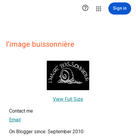

Sign in
l'image buissonnière
View Full Size
Contact me
Email
On Blogger since: September 2010