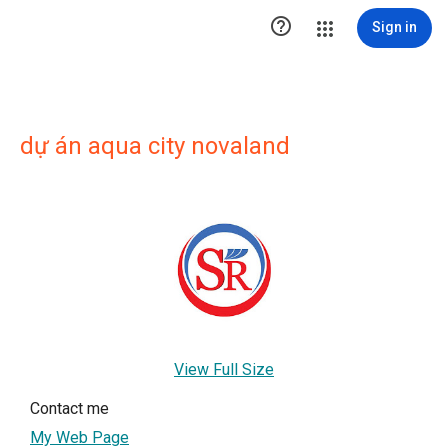

Sign in
dự án aqua city novaland
View Full Size
Contact me
My Web Page