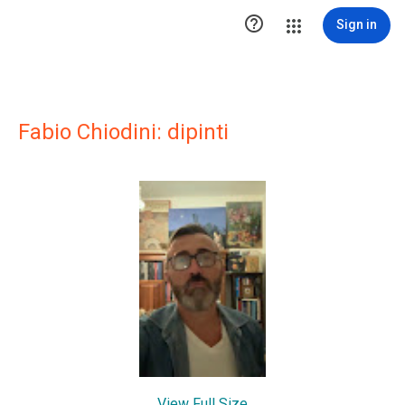

Sign in
Fabio Chiodini: dipinti
View Full Size