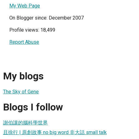
My Web Page
On Blogger since: December 2007
Profile views: 18,499
Report Abuse
My blogs
The Sky of Gene
Blogs I follow
謝伯讓的腦科學世界
且徐行 | 原創故事 no big word 非大話 small talk