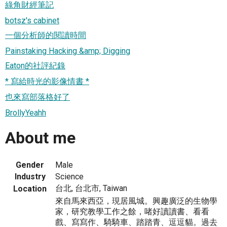
綠角財經筆記
botsz's cabinet
一個分析師的閱讀時間
Painstaking Hacking &amp; Digging
Eaton的社評紀錄
* 寫給時光的影像情書 *
也來寫部落格好了
BrollyYeahh
About me
Gender
Male
Industry
Science
台北, 台北市, Taiwan
Location
來自馬來西亞，現居風城。興趣廣泛的生物學
家，研究教學工作之餘，啫好讀讀書、看看
戲、寫寫作、騎騎車、踏踏青、逗逗貓。過去