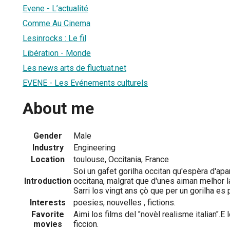
Evene - L’actualité
Comme Au Cinema
Lesinrocks : Le fil
Libération - Monde
Les news arts de fluctuat.net
EVENE - Les Evénements culturels
About me
Gender
Male
Industry
Engineering
Location
toulouse, Occitania, France
Soi un gafet gorilha occitan qu'espèra d'apar
Introduction
occitana, malgrat que d'unes aiman melhor 
Sarri los vingt ans çò que per un gorilha es 
Interests
poesies, nouvelles , fictions.
Favorite
Aimi los films del "novèl realisme italian".E
movies
ficcion.