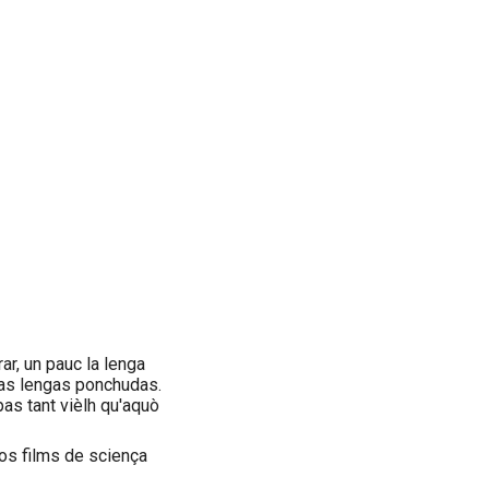
ar, un pauc la lenga
las lengas ponchudas.
pas tant vièlh qu'aquò
 los films de sciença