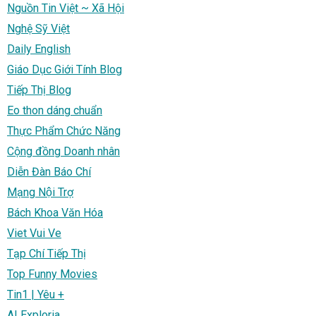
Nguồn Tin Việt ~ Xã Hội
Nghệ Sỹ Việt
Daily English
Giáo Dục Giới Tính Blog
Tiếp Thị Blog
Eo thon dáng chuẩn
Thực Phẩm Chức Năng
Cộng đồng Doanh nhân
Diễn Đàn Báo Chí
Mạng Nội Trợ
Bách Khoa Văn Hóa
Viet Vui Ve
Tạp Chí Tiếp Thị
Top Funny Movies
Tin1 | Yêu +
AI Exploria