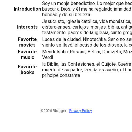
Soy un monje benedictino. Lo mejor que hec
Introduction
buscar a Dios, y él me ha regalado infinida
bondad y de su belleza.
Jesucristo, iglesia católica, vida monástica
Interests
cistercienses, cartujos, monjes, biblia, ant
testamento, padres de la iglesia, canto gre
Favorite
Luces de la ciudad, Ninotschka, Ser o no ser
movies
viento se llevó, el ocaso de los dioses, la
Favorite
Mendelsohn, Rossini, Bellini, Donizetti, Moz
music
Verdi
la Biblia, las Confesiones, el Quijote, Guerra
Favorite
muerte de su padre, la vida es sueño, el burl
books
príncipe constante
©2026 Blogger -
Privacy Policy