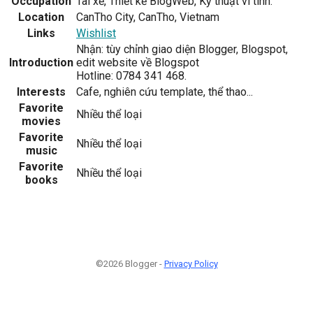
Occupation
Tài xế, Thiết kế BlogWeb, Kỹ thuật vi tính.
Location
CanTho City, CanTho, Vietnam
Links
Wishlist
Nhận: tùy chỉnh giao diện Blogger, Blogspot,
Introduction
edit website về Blogspot
Hotline: 0784 341 468.
Interests
Cafe, nghiên cứu template, thể thao...
Favorite
Nhiều thể loại
movies
Favorite
Nhiều thể loại
music
Favorite
Nhiều thể loại
books
©2026 Blogger -
Privacy Policy