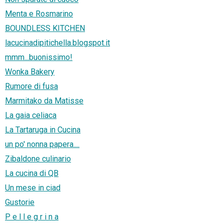
Menta e Rosmarino
BOUNDLESS KITCHEN
lacucinadipitichella.blogspot.it
mmm...buonissimo!
Wonka Bakery
Rumore di fusa
Marmitako da Matisse
La gaia celiaca
La Tartaruga in Cucina
un po' nonna papera....
Zibaldone culinario
La cucina di QB
Un mese in ciad
Gustorie
P e l l e g r i n a