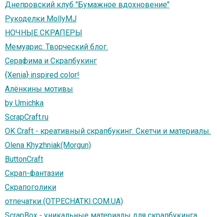
Днепровский клуб "Бумажное вдохновение"
Рукоделки MollyMJ
НОЧНЫЕ СКРАПЕРЫ
Мемуарис. Творческий блог.
Серафима и Скрапбукинг
{Xenia} inspired color!
Алёнкины мотивы
by Umichka
ScrapCraft.ru
OK Craft - креативный скрапбукинг. Скетчи и материалы.
Olena Khyzhniak(Morgun)
ButtonCraft
Скрап-фантазии
Скрапоголики
отпечатки (OTPECHATKI.COM.UA)
ScrapBox - уникальные материалы для скрапбукинга