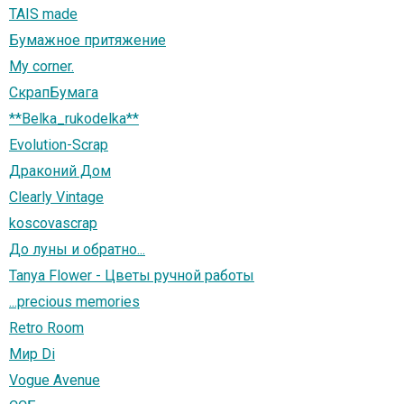
TAIS made
Бумажное притяжение
My corner.
СкрапБумага
**Belka_rukodelka**
Evolution-Scrap
Драконий Дом
Clearly Vintage
koscovascrap
До луны и обратно...
Tanya Flower - Цветы ручной работы
...precious memories
Retro Room
Мир Di
Vogue Avenue