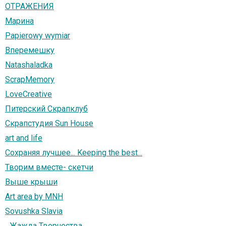
ОТРАЖЕНИЯ
Марина
Papierowy wymiar
Вперемешку
Natashaladka
ScrapMemory
LoveCreative
Питерский Скрапклуб
Скрапстудия Sun House
art and life
Сохраняя лучшее... Keeping the best...
Творим вместе- скетчи
Выше крыши
Art area by MNH
Sovushka Slavia
...Жажда Творчества...