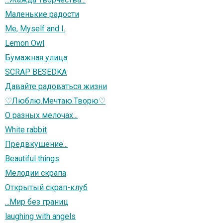
Маленькие радости
Me, Myself and I.
Lemon Owl
Бумажная улица
SCRAP BESEDKA
Давайте радоваться жизни
♡Люблю.Мечтаю.Творю♡
О разных мелочах...
White rabbit
Предвкушение...
Beautiful things
Мелодии скрапа
Открытый скрап-клуб
...Мир без границ
laughing with angels