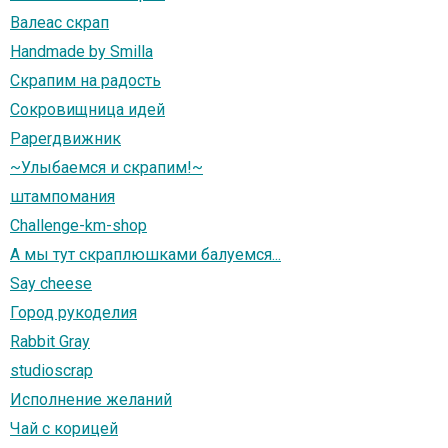
Валеас скрап
Handmade by Smilla
Скрапим на радость
Сокровищница идей
Paperдвижник
~Улыбаемся и скрапим!~
штампомания
Challenge-km-shop
А мы тут скраплюшками балуемся...
Say cheese
Город рукоделия
Rabbit Gray
studioscrap
Исполнение желаний
Чай с корицей