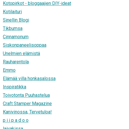
Kotopirkot - bloggaajien DIY-ideat
Kotilaituri
Sinellin Blogi
Tikbumsa
Cinnamonum
Siskonpaneelisoppaa
Unelmien elämistä
Rauharentola
Emmo
Elämää villa honkasalossa
Inspiratikka
Toivotonta Puuhastelua
Craft Stamper Magazine
Kanivinossa, Tervetuloa!
p i i p a d o o
laivakissa