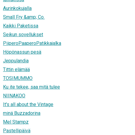
Aurinkokujalla
Small Fry &amp; Co.
Kaikki Paketissa
Seikun sovellukset
PiiperoPaaperoPatikkajalka
Höpönassun pesä
Jeppulandia
Tittin elämää
TOSIMUMMO
Ku ite tekee, saa mitä tulee
NIINAKOO
It's all about the Vintage
minä Buzzadorina
Mel Stampz
Pastellipäivä