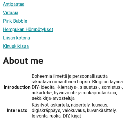
Antipastaa
Virtasia
Pink Bubble
Hempukan Hömpötykset
Liisan kotona
Kinuskikissa
About me
Boheemia ilmettä ja persoonallisuutta
rakastava romanttinen höpsö. Blogi on täynnä
Introduction
DIY-ideoita, -kierrätys-, sisustus-, somistus-,
askartelu-, hyvinvointi- ja ruokapostauksia,
sekä kirja-arvosteluja.
Käsityöt, askartelu, näpertely, tuunaus,
Interests
digiskräppäys, valokuvaus, kuvankäsittely,
leivonta, ruoka, DIY, kirjat