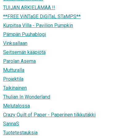
TUIJAN ARKIELÄMÄÄ !!
**FREE ViNTaGE DiGiTaL STaMPS**
Kurpitsa Villa - Pavilion Pumpkin
Pämpän Puuhablogi
Vinksallaan
Seitsemän kääpiötä
Parolan Asema
Mutturalla
Projektila
Taikinainen
Thulian In Wonderland
Melutalossa
Crazy Quilt of Paper - Paperinen tilkkutäkki
SannaS
Tuotetestauksia