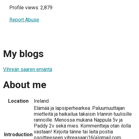
Profile views: 2,879
Report Abuse
My blogs
Vihreän saaren emäntä
About me
Location
Ireland
Elämää ja lapsiperhearkea. Paluumuuttajan
mietteitä ja haikailua takaisin Irlannin tuulisille
rannoille. Menossa mukana Nappula 5v ja
Paddy 2v sekä mies. Kommentteja otan ilolla
vastaan! Kirjoita tänne tai laita postia
Introduction
osoitteeseen vihreasaari16(a)gmail.com.