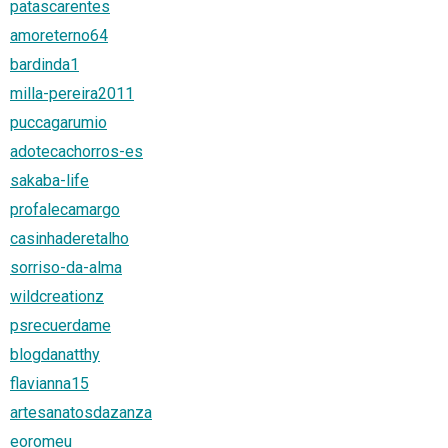
patascarentes
amoreterno64
bardinda1
milla-pereira2011
puccagarumio
adotecachorros-es
sakaba-life
profalecamargo
casinhaderetalho
sorriso-da-alma
wildcreationz
psrecuerdame
blogdanatthy
flavianna15
artesanatosdazanza
eoromeu