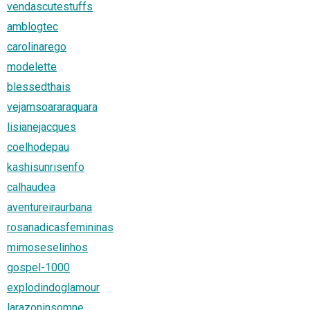
vendascutestuffs
amblogtec
carolinarego
modelette
blessedthais
vejamsoararaquara
lisianejacques
coelhodepau
kashisunrisenfo
calhaudea
aventureiraurbana
rosanadicasfemininas
mimoseselinhos
gospel-1000
explodindoglamour
larazoninsomne