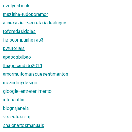
evelynsbook
mazinha-tudoporamor
alinexavier-secretariadealuguel
refemdasideias
fieiscompanheiras3
bvtutoriais
apasosbilbao
thiagocandido2011
amormuitomaisquesentimentos
meandmydesign
gloogle-entretenimento
intensaflor
blognajanela
spaceteen-nj
shalonartesmanuais