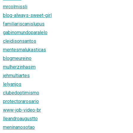
mrcolmissli
blog-always-sweet-girl
familiariscanislupus
gabinomundoparalelo
cleidisonsantos
mentesmalukasticas
blogmeureino
mulherzinhasim
jehmultiartes
lelyanjos
clubedoptimismo
protectorarosario
www-job-video-br
lleandroaugustto
meninanosotao