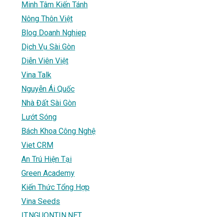
Minh Tâm Kiến Tánh
Nông Thôn Việt
Blog Doanh Nghiep
Dịch Vụ Sài Gòn
Diễn Viên Việt
Vina Talk
Nguyễn Ái Quốc
Nhà Đất Sài Gòn
Lướt Sóng
Bách Khoa Công Nghệ
Viet CRM
An Trú Hiện Tại
Green Academy
Kiến Thức Tổng Hợp
Vina Seeds
IT.NGUONTIN.NET