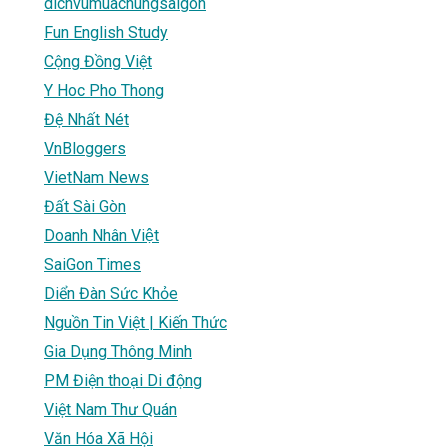
dichvumuachungsaigon
Fun English Study
Cộng Đồng Việt
Y Hoc Pho Thong
Đệ Nhất Nét
VnBloggers
VietNam News
Đất Sài Gòn
Doanh Nhân Việt
SaiGon Times
Diển Đàn Sức Khỏe
Nguồn Tin Việt | Kiến Thức
Gia Dụng Thông Minh
PM Điện thoại Di động
Việt Nam Thư Quán
Văn Hóa Xã Hội