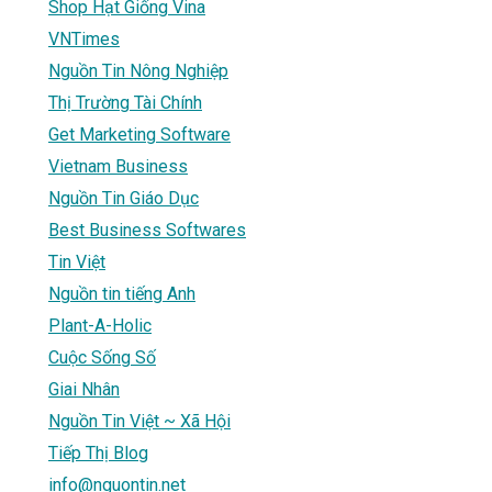
Shop Hạt Giống Vina
VNTimes
Nguồn Tin Nông Nghiệp
Thị Trường Tài Chính
Get Marketing Software
Vietnam Business
Nguồn Tin Giáo Dục
Best Business Softwares
Tin Việt
Nguồn tin tiếng Anh
Plant-A-Holic
Cuộc Sống Số
Giai Nhân
Nguồn Tin Việt ~ Xã Hội
Tiếp Thị Blog
info@nguontin.net