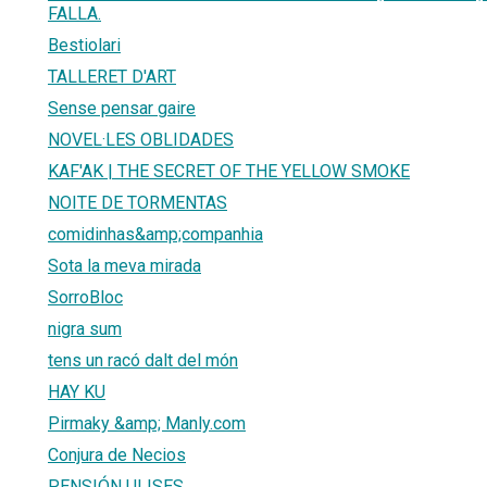
FALLA.
Bestiolari
TALLERET D'ART
Sense pensar gaire
NOVEL·LES OBLIDADES
KAF'AK | THE SECRET OF THE YELLOW SMOKE
NOITE DE TORMENTAS
comidinhas&amp;companhia
Sota la meva mirada
SorroBloc
nigra sum
tens un racó dalt del món
HAY KU
Pirmaky &amp; Manly.com
Conjura de Necios
PENSIÓN ULISES