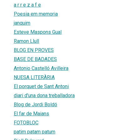
a r r e z a f e
Poesia em memoria
janquim
Esteve Maspons Gual
Ramon Llull
BLOG EN PROVES
BASE DE BADADES
Antonio Castelló Avilleira
NUESA LITERÀRIA
El porquet de Sant Antoni
diari d'una dona treballadora
Blog de Jordi Boldó
El far de Maians
FOTOBLOC
patim patam patum