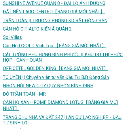
SUNSHINE AVENUE QUẬN 8 - ĐẠI LỘ ÁNH DƯƠNG
ĐẤT NỀN LAGO CENTRO【BẢNG GIÁ MỚI NHẤT】
TRẦN TOÀN || TRƯỞNG PHÒNG KD BẤT ĐỘNG SẢN
CĂN HỘ CITIALTO KIẾN Á QUẬN 2
Sol Villas
Căn Hộ D’GOLD Vĩnh Lộc 【BẢNG GIÁ MỚI NHẤT】
CÁT TƯỜNG PHÚ HƯNG BÌNH PHƯỚC || KHU ĐÔ THỊ PHỨC
HỢP - CẢNH QUAN
OFFICETEL GOLDEN KING【BẢNG GIÁ MỚI NHẤT】
TỐ UYÊN || Chuyên viên tư vấn Đầu Tư Bất Động Sản
NHƠN HỘI NEW CITY QUY NHƠN BÌNH ĐỊNH
ĐỖ TRẦN TOÀN - MR
CĂN HỘ XANH ROME DIAMOND LOTUS【BẢNG GIÁ MỚI
NHẤT】
TRANG CHỦ NHÀ VÀ ĐẤT 247 || AN CƯ LẠC NGHIỆP - ĐẦU
TƯ SINH LỢI