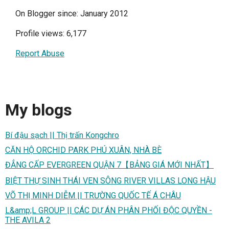
On Blogger since: January 2012
Profile views: 6,177
Report Abuse
My blogs
Bí đậu sạch || Thị trấn Kongchro
CĂN HỘ ORCHID PARK PHÚ XUÂN, NHÀ BÈ
ĐẲNG CẤP EVERGREEN QUẬN 7【BẢNG GIÁ MỚI NHẤT】
BIỆT THỰ SINH THÁI VEN SÔNG RIVER VILLAS LONG HẬU
VÕ THỊ MINH DIỄM || TRƯỜNG QUỐC TẾ Á CHÂU
L&amp;L GROUP || CÁC DỰ ÁN PHÂN PHỐI ĐỘC QUYỀN -
THE AVILA 2