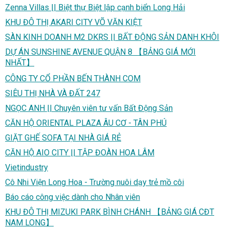
Zenna Villas || Biệt thự Biệt lập cạnh biển Long Hải
KHU ĐÔ THỊ AKARI CITY VÕ VĂN KIỆT
SÀN KINH DOANH M2 DKRS || BẤT ĐỘNG SẢN DANH KHÔI
DỰ ÁN SUNSHINE AVENUE QUẬN 8 【BẢNG GIÁ MỚI
NHẤT】
CÔNG TY CỔ PHẦN BẾN THÀNH COM
SIÊU THỊ NHÀ VÀ ĐẤT 247
NGỌC ANH || Chuyên viên tư vấn Bất Động Sản
CĂN HỘ ORIENTAL PLAZA ÂU CƠ - TÂN PHÚ
GIẶT GHẾ SOFA TẠI NHÀ GIÁ RẺ
CĂN HỘ AIO CITY || TẬP ĐOÀN HOA LÂM
Vietindustry
Cô Nhi Viện Long Hoa - Trường nuôi dạy trẻ mồ côi
Báo cáo công việc dành cho Nhân viên
KHU ĐÔ THỊ MIZUKI PARK BÌNH CHÁNH 【BẢNG GIÁ CĐT
NAM LONG】