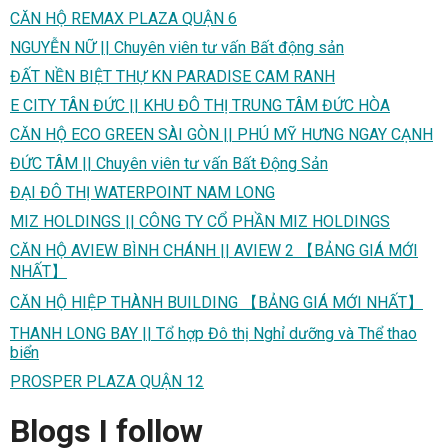
CĂN HỘ REMAX PLAZA QUẬN 6
NGUYỄN NỮ || Chuyên viên tư vấn Bất động sản
ĐẤT NỀN BIỆT THỰ KN PARADISE CAM RANH
E CITY TÂN ĐỨC || KHU ĐÔ THỊ TRUNG TÂM ĐỨC HÒA
CĂN HỘ ECO GREEN SÀI GÒN || PHÚ MỸ HƯNG NGAY CẠNH
ĐỨC TÂM || Chuyên viên tư vấn Bất Động Sản
ĐẠI ĐÔ THỊ WATERPOINT NAM LONG
MIZ HOLDINGS || CÔNG TY CỔ PHẦN MIZ HOLDINGS
CĂN HỘ AVIEW BÌNH CHÁNH || AVIEW 2 【BẢNG GIÁ MỚI
NHẤT】
CĂN HỘ HIỆP THÀNH BUILDING 【BẢNG GIÁ MỚI NHẤT】
THANH LONG BAY || Tổ hợp Đô thị Nghỉ dưỡng và Thể thao
biển
PROSPER PLAZA QUẬN 12
Blogs I follow