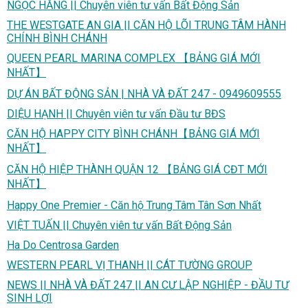
NGỌC HẰNG || Chuyên viên tư vấn Bất Động Sản
THE WESTGATE AN GIA || CĂN HỘ LÕI TRUNG TÂM HÀNH
CHÍNH BÌNH CHÁNH
QUEEN PEARL MARINA COMPLEX 【BẢNG GIÁ MỚI
NHẤT】
DỰ ÁN BẤT ĐỘNG SẢN | NHÀ VÀ ĐẤT 247 - 0949609555
DIỆU HẠNH || Chuyên viên tư vấn Đầu tư BĐS
CĂN HỘ HAPPY CITY BÌNH CHÁNH【BẢNG GIÁ MỚI
NHẤT】
CĂN HỘ HIỆP THÀNH QUẬN 12 【BẢNG GIÁ CĐT MỚI
NHẤT】
Happy One Premier - Căn hộ Trung Tâm Tân Sơn Nhất
VIỆT TUẤN || Chuyên viên tư vấn Bất Động Sản
Ha Do Centrosa Garden
WESTERN PEARL VỊ THANH || CÁT TƯỜNG GROUP
NEWS || NHÀ VÀ ĐẤT 247 || AN CƯ LẬP NGHIỆP - ĐẦU TƯ
SINH LỢI