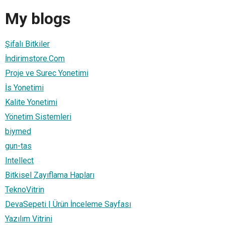
My blogs
Şifalı Bitkiler
İndirimstore.Com
Proje ve Surec Yonetimi
İs Yonetimi
Kalite Yonetimi
Yönetim Sistemleri
biymed
gun-tas
Intellect
Bitkisel Zayıflama Hapları
TeknoVitrin
DevaSepeti | Ürün İnceleme Sayfası
Yazılım Vitrini