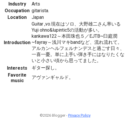
Industry
Arts
Occupation
gitarista.
Location
Japan
Guitar ,vo.現在はソロ、大野雄二さん率いる
Yuji ohno&lupintic5の活動が多い。
kankawa122～本田珠也５／EJTB~臼庭潤
~fayray～浅川マキbandなど、流れ流れて。
Introduction
アルカンヘルフェルナンデスと過ごす日々、
一喜一憂。単に上手い弾き手にはなりたくな
いと小さい頃から思ってました。
ギター探し。
Interests
Favorite
アヴァンギャルド。
music
©2026 Blogger -
Privacy Policy