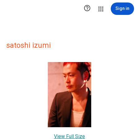

Sign in
satoshi izumi
View Full Size