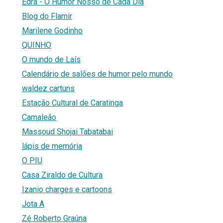
Edra - O Humor Nosso de Cada Dia
Blog do Flamir
Marilene Godinho
QUINHO
O mundo de Laís
Calendário de salões de humor pelo mundo
waldez cartuns
Estação Cultural de Caratinga
Camaleão
Massoud Shojai Tabatabai
lápis de memória
O PIU
Casa Ziraldo de Cultura
Izanio charges e cartoons
Jota A
Zé Roberto Graúna