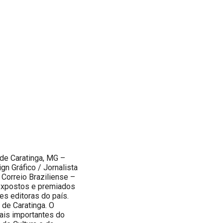
 de Caratinga, MG –
ign Gráfico / Jornalista
o Correio Braziliense –
 expostos e premiados
tes editoras do país.
 de Caratinga. O
mais importantes do