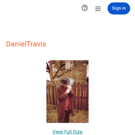

Sign in
DanielTravis
View Full Size