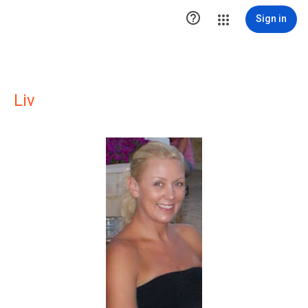

Sign in
Liv