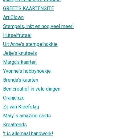
GREET'S KAARTENSITE
ArtiClown
Stempels, inkt en nog veel meer!
Hutselfrutsel
Uit Anne's stempelhokkie
Jetje's knutsels
Marga's kaarten
Yvonne's hobbyhoekje
Brenda's kaarten
Ben creatief in vele dingen
Oranjenzo
Zij van Kleefslag
Mary`s amazing cards
Kreatrends
't is allemaal handwerk!