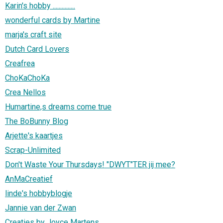
Karin's hobby ...............
wonderful cards by Martine
marja's craft site
Dutch Card Lovers
Creafrea
ChoKaChoKa
Crea Nellos
Humartine,s dreams come true
The BoBunny Blog
Arjette's kaartjes
Scrap-Unlimited
Don't Waste Your Thursdays! "DWYT"TER jij mee?
AnMaCreatief
linde's hobbyblogje
Jannie van der Zwan
Creaties by Joyce Martens