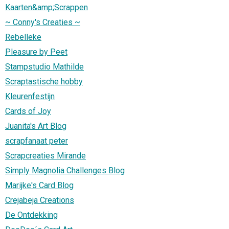
Kaarten&amp;Scrappen
~ Conny's Creaties ~
Rebelleke
Pleasure by Peet
Stampstudio Mathilde
Scraptastische hobby
Kleurenfestijn
Cards of Joy
Juanita's Art Blog
scrapfanaat peter
Scrapcreaties Mirande
Simply Magnolia Challenges Blog
Marijke's Card Blog
Crejabeja Creations
De Ontdekking