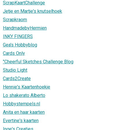
ScrapKaartChallenge
Jetje en Martje's knutselhoek
Scrapkraom
HandmadebyHermien
INKY FINGERS
Gea's Hobbyblog
Cards Only
"Cheerful Sketches Challenge Blog
Studio Light
Cards2Create
Hennie's Kaartenhoekje
Lo shakerato Alberto
Hobbystempels.nl
Anita en haar kaarten
Evertine's kaarten
Inge's Creaties