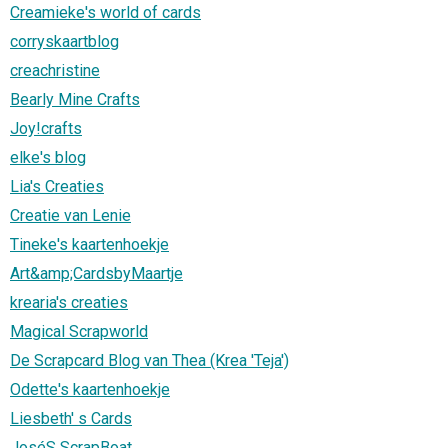
Creamieke's world of cards
corryskaartblog
creachristine
Bearly Mine Crafts
Joy!crafts
elke's blog
Lia's Creaties
Creatie van Lenie
Tineke's kaartenhoekje
Art&amp;CardsbyMaartje
krearia's creaties
Magical Scrapworld
De Scrapcard Blog van Thea (Krea 'Teja')
Odette's kaartenhoekje
Liesbeth' s Cards
JoséS ScrapBoat