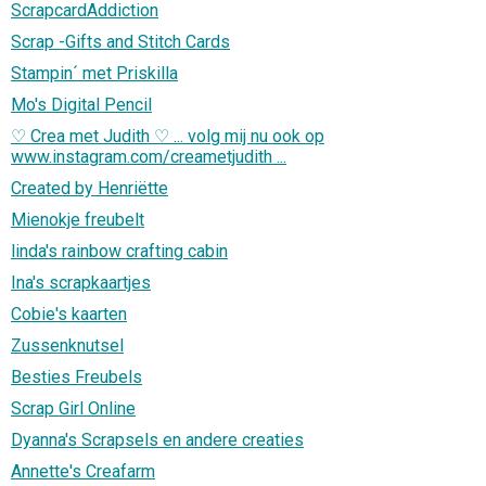
ScrapcardAddiction
Scrap -Gifts and Stitch Cards
Stampin´ met Priskilla
Mo's Digital Pencil
♡ Crea met Judith ♡ ... volg mij nu ook op
www.instagram.com/creametjudith ...
Created by Henriëtte
Mienokje freubelt
linda's rainbow crafting cabin
Ina's scrapkaartjes
Cobie's kaarten
Zussenknutsel
Besties Freubels
Scrap Girl Online
Dyanna's Scrapsels en andere creaties
Annette's Creafarm