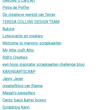
DeeDee´s Card Art
Petra de Peffer
De creatieve wereld van Terray
TERESA COLLINS DESIGN TEAM
Bubzie
Lotjescards en creaties
Welcome to marions-scrapkaarten
My little craft Attic
Ri@'s Creaties
een hoop inspiratie scrapkaarten challenge blog
KARINSARTSCRAP
Janny Jager
creatiefblog van Rianne
Magali's juweeltjes
Cards, bags &amp; boxes
Scrapblog Karin