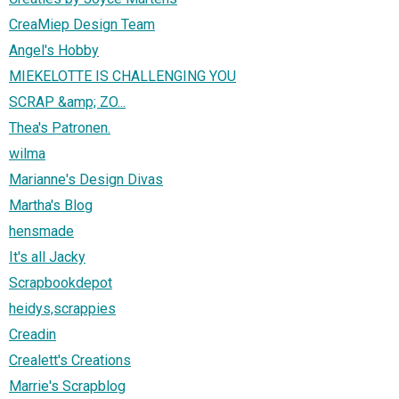
CreaMiep Design Team
Angel's Hobby
MIEKELOTTE IS CHALLENGING YOU
SCRAP &amp; ZO...
Thea's Patronen.
wilma
Marianne's Design Divas
Martha's Blog
hensmade
It's all Jacky
Scrapbookdepot
heidys,scrappies
Creadin
Crealett's Creations
Marrie's Scrapblog