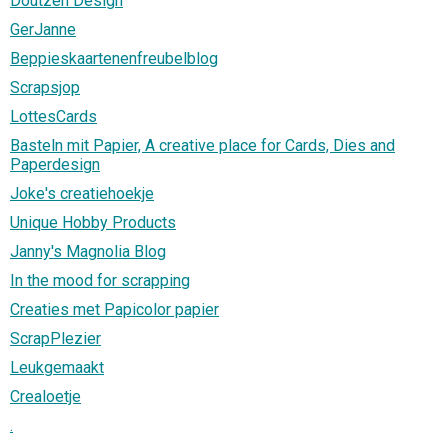
Doutzen Design
GerJanne
Beppieskaartenenfreubelblog
Scrapsjop
LottesCards
Basteln mit Papier, A creative place for Cards, Dies and
Paperdesign
Joke's creatiehoekje
Unique Hobby Products
Janny's Magnolia Blog
In the mood for scrapping
Creaties met Papicolor papier
ScrapPlezier
Leukgemaakt
Crealoetje
.