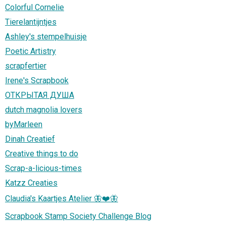
Colorful Cornelie
Tierelantijntjes
Ashley's stempelhuisje
Poetic Artistry
scrapfertier
Irene's Scrapbook
ОТКРЫТАЯ ДУША
dutch magnolia lovers
byMarleen
Dinah Creatief
Creative things to do
Scrap-a-licious-times
Katzz Creaties
Claudia's Kaartjes Atelier 🦋❤️🦋
Scrapbook Stamp Society Challenge Blog