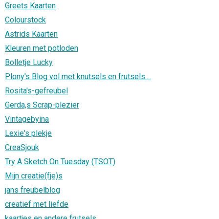
Greets Kaarten
Colourstock
Astrids Kaarten
Kleuren met potloden
Bolletje Lucky
Plony's Blog vol met knutsels en frutsels....
Rosita's-gefreubel
Gerda,s Scrap-plezier
Vintagebyina
Lexie's plekje
CreaSjouk
Try A Sketch On Tuesday (TSOT)
Mijn creatie(fje)s
jans freubelblog
creatief met liefde
kaartjes en andere frutsels