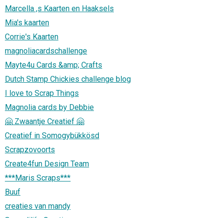
Marcella ,s Kaarten en Haaksels
Mia's kaarten
Corrie's Kaarten
magnoliacardschallenge
Mayte4u Cards &amp; Crafts
Dutch Stamp Chickies challenge blog
I love to Scrap Things
Magnolia cards by Debbie
🤗 Zwaantje Creatief 🤗
Creatief in Somogybükkösd
Scrapzovoorts
Create4fun Design Team
***Maris Scraps***
Buuf
creaties van mandy