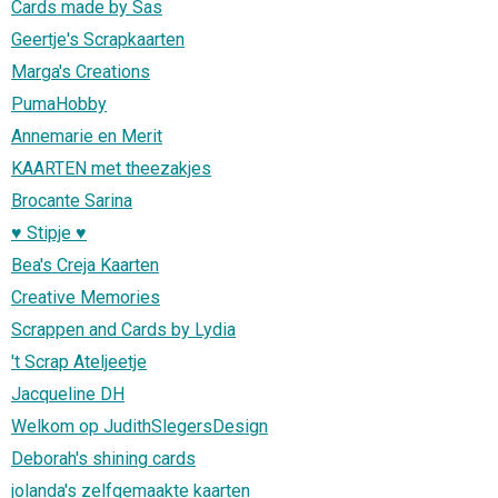
Cards made by Sas
Geertje's Scrapkaarten
Marga's Creations
PumaHobby
Annemarie en Merit
KAARTEN met theezakjes
Brocante Sarina
♥ Stipje ♥
Bea's Creja Kaarten
Creative Memories
Scrappen and Cards by Lydia
't Scrap Ateljeetje
Jacqueline DH
Welkom op JudithSlegersDesign
Deborah's shining cards
jolanda's zelfgemaakte kaarten