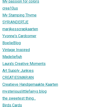
My passion for colors
crea10us
My Stamping Thyme
SYRIANDERTJE
marijkesscrapkaarten
Yvonne's Cardcorner
BoelieBlog
Vintage Inspired
Madeliefjuh
Laura's Creative Moments
Art Supply Junkies
CREATIESMARIAN
Creatieve Handgemaakte Kaarten
mysteriouslittlefairys blog
the sweetest thing...
Birds Cards