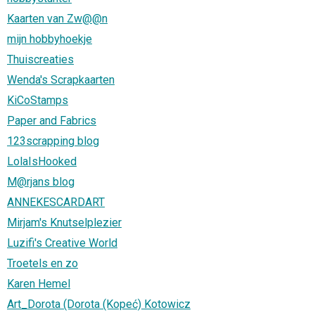
Kaarten van Zw@@n
mijn hobbyhoekje
Thuiscreaties
Wenda's Scrapkaarten
KiCoStamps
Paper and Fabrics
123scrapping blog
LolaIsHooked
M@rjans blog
ANNEKESCARDART
Mirjam's Knutselplezier
Luzifi's Creative World
Troetels en zo
Karen Hemel
Art_Dorota (Dorota (Kopeć) Kotowicz