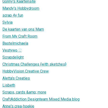
Gonny's Kaartensite
Mandy's Hobbydroom
scrap 4y fun
Sylvia
De kaarten van ons Mam
From My Craft Room
Bastelmichaela
Vestywo ♡
Scrapdelight
Christmas Challenges {with sketches}
HobbyVision Creative Crew
Aletta's Creaties
Lisbeth
Scraps, cards &amp; more
CraftAddiction Designteam Mixed Media blog
Anne's crea-hoekje