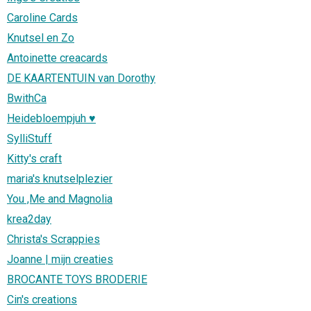
Caroline Cards
Knutsel en Zo
Antoinette creacards
DE KAARTENTUIN van Dorothy
BwithCa
Heidebloempjuh ♥
SylliStuff
Kitty's craft
maria's knutselplezier
You ,Me and Magnolia
krea2day
Christa's Scrappies
Joanne | mijn creaties
BROCANTE TOYS BRODERIE
Cin's creations