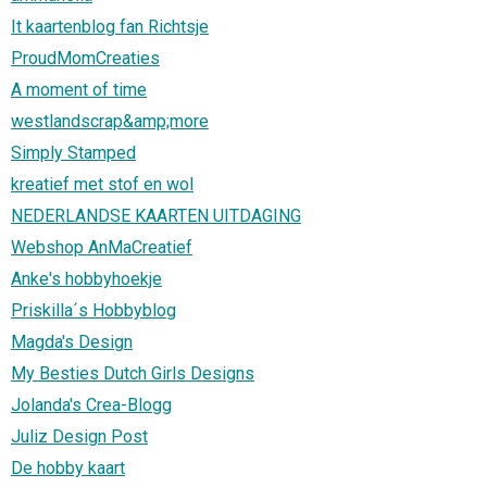
It kaartenblog fan Richtsje
ProudMomCreaties
A moment of time
westlandscrap&amp;more
Simply Stamped
kreatief met stof en wol
NEDERLANDSE KAARTEN UITDAGING
Webshop AnMaCreatief
Anke's hobbyhoekje
Priskilla´s Hobbyblog
Magda's Design
My Besties Dutch Girls Designs
Jolanda's Crea-Blogg
Juliz Design Post
De hobby kaart