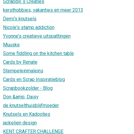
Scrapdili´s Creaties
kersthobbies, vakanties en meer 2013
Demi's knutsels
Nicole's stamp addiction
Yvonne's creatieve uitspattingen
Muuske
Some fiddling on the kitchen table
Cards by Renate
Stempeleinmaleins
Cards en Scrap Inspiratieblog
Scrapbookzolder - Blog
Don &amp; Daisy
de knutselthuisblijfmoeder
Knutsels en Kadootjes
jackelien design
KENT CRAFTER CHALLENGE