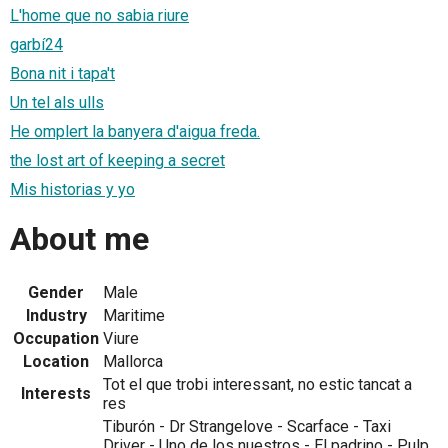
L'home que no sabia riure
garbí24
Bona nit i tapa't
Un tel als ulls
He omplert la banyera d'aigua freda.
the lost art of keeping a secret
Mis historias y yo
About me
Gender
Male
Industry
Maritime
Occupation
Viure
Location
Mallorca
Tot el que trobi interessant, no estic tancat a
Interests
res
Tiburón - Dr Strangelove - Scarface - Taxi
Driver - Uno de los nuestros - El padrino - Pulp