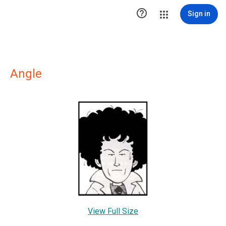

Sign in
Angle
View Full Size