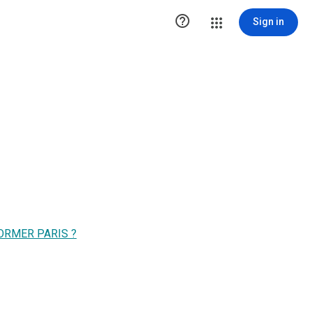

Sign in
ORMER PARIS ?